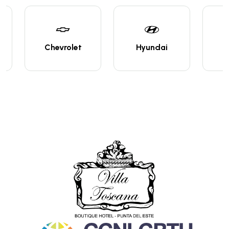
Chevrolet
Hyundai
N